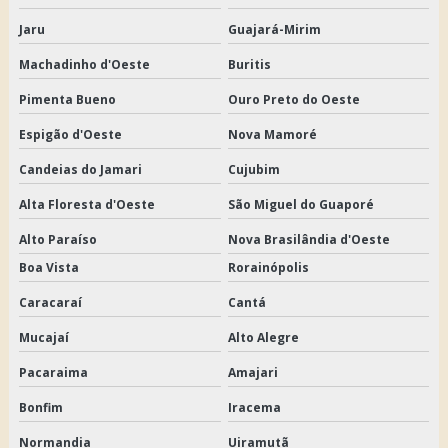
Jaru
Guajará-Mirim
Machadinho d'Oeste
Buritis
Pimenta Bueno
Ouro Preto do Oeste
Espigão d'Oeste
Nova Mamoré
Candeias do Jamari
Cujubim
Alta Floresta d'Oeste
São Miguel do Guaporé
Alto Paraíso
Nova Brasilândia d'Oeste
Boa Vista
Rorainópolis
Caracaraí
Cantá
Mucajaí
Alto Alegre
Pacaraima
Amajari
Bonfim
Iracema
Normandia
Uiramutã