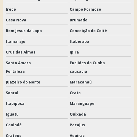
Irecê
Campo Formoso
Casa Nova
Brumado
Bom Jesus da Lapa
Conceição do Coité
Itamaraju
Itaberaba
Cruz das Almas
Ipirá
Santo Amaro
Euclides da Cunha
Fortaleza
caucacia
Juazeiro do Norte
Maracanaú
Sobral
Crato
Itapipoca
Maranguape
Iguatu
Quixadá
Canindé
Pacajus
Crateús
Aquiraz