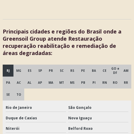
Principais cidades e regiões do Brasil onde a
Greensoil Group atende Restauração
recuperação reabilitação e remediação de
áreas degradadas:
GO e
RJ
MG
ES
SP
PR
SC
RS
PE
BA
CE
AM
DF
PA
AC
AL
AP
MA
MT
MS
PB
PI
RN
RO
RR
SE
TO
Rio de Janeiro
São Gonçalo
Duque de Caxias
Nova Iguaçu
Niterói
Belford Roxo