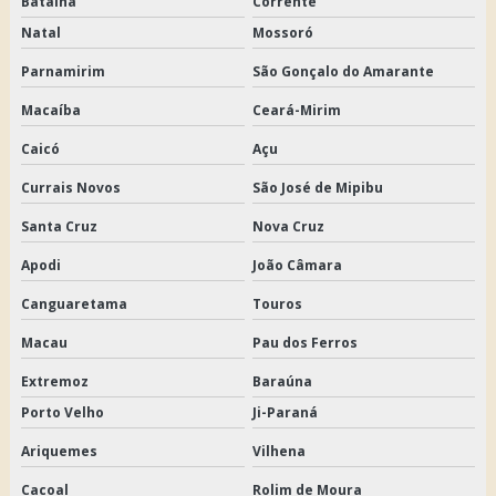
Batalha
Corrente
Natal
Mossoró
Parnamirim
São Gonçalo do Amarante
Macaíba
Ceará-Mirim
Caicó
Açu
Currais Novos
São José de Mipibu
Santa Cruz
Nova Cruz
Apodi
João Câmara
Canguaretama
Touros
Macau
Pau dos Ferros
Extremoz
Baraúna
Porto Velho
Ji-Paraná
Ariquemes
Vilhena
Cacoal
Rolim de Moura