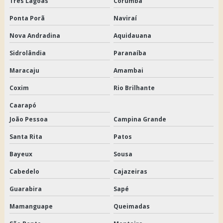
Três Lagoas
Corumbá
Ponta Porã
Naviraí
Nova Andradina
Aquidauana
Sidrolândia
Paranaíba
Maracaju
Amambai
Coxim
Rio Brilhante
Caarapó
João Pessoa
Campina Grande
Santa Rita
Patos
Bayeux
Sousa
Cabedelo
Cajazeiras
Guarabira
Sapé
Mamanguape
Queimadas