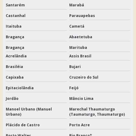
Santarém
Marabá
Castanhal
Parauapebas
Itaituba
Cametá
Bragança
Abaetetuba
Bragança
Marituba
Acrelândia
Assis Brasil
Brasiléia
Bujari
Capixaba
Cruzeiro do Sul
Epitaciolândia
Feijó
Jordão
Mâncio Lima
Manoel Urbano (Manuel
Marechal Thaumaturgo
Urbano)
(Taumaturgo, Thaumaturgo)
Plácido de Castro
Porto Acre
Porto Walter
Rio Branco*