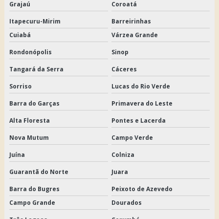
Grajaú
Coroatá
Itapecuru-Mirim
Barreirinhas
Cuiabá
Várzea Grande
Rondonópolis
Sinop
Tangará da Serra
Cáceres
Sorriso
Lucas do Rio Verde
Barra do Garças
Primavera do Leste
Alta Floresta
Pontes e Lacerda
Nova Mutum
Campo Verde
Juína
Colniza
Guarantã do Norte
Juara
Barra do Bugres
Peixoto de Azevedo
Campo Grande
Dourados