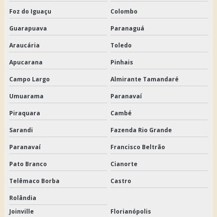
Foz do Iguaçu
Colombo
Guarapuava
Paranaguá
Araucária
Toledo
Apucarana
Pinhais
Campo Largo
Almirante Tamandaré
Umuarama
Paranavaí
Piraquara
Cambé
Sarandi
Fazenda Rio Grande
Paranavaí
Francisco Beltrão
Pato Branco
Cianorte
Telêmaco Borba
Castro
Rolândia
Joinville
Florianópolis