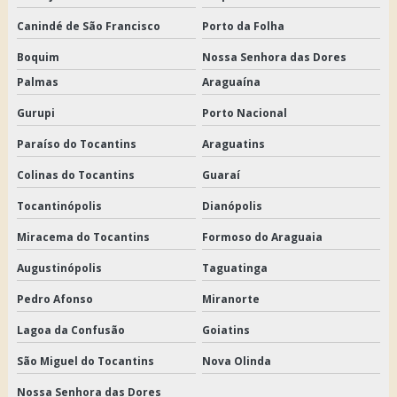
Canindé de São Francisco
Porto da Folha
Boquim
Nossa Senhora das Dores
Palmas
Araguaína
Gurupi
Porto Nacional
Paraíso do Tocantins
Araguatins
Colinas do Tocantins
Guaraí
Tocantinópolis
Dianópolis
Miracema do Tocantins
Formoso do Araguaia
Augustinópolis
Taguatinga
Pedro Afonso
Miranorte
Lagoa da Confusão
Goiatins
São Miguel do Tocantins
Nova Olinda
Nossa Senhora das Dores