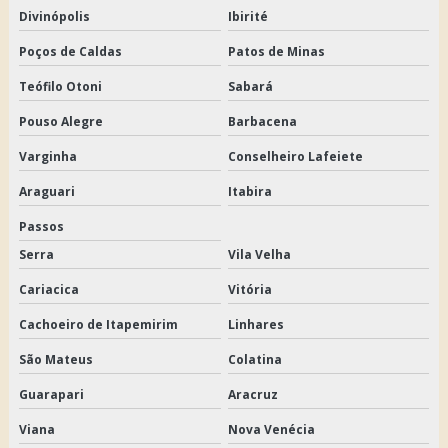
Divinópolis
Ibirité
Poços de Caldas
Patos de Minas
Teófilo Otoni
Sabará
Pouso Alegre
Barbacena
Varginha
Conselheiro Lafeiete
Araguari
Itabira
Passos
Serra
Vila Velha
Cariacica
Vitória
Cachoeiro de Itapemirim
Linhares
São Mateus
Colatina
Guarapari
Aracruz
Viana
Nova Venécia