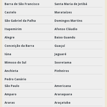
Barra de São Francisco
Santa Maria de Jetibá
Castelo
Marataízes
São Gabriel da Palha
Domingos Martins
Itapemirim
Afonso Cláudio
Alegre
Baixo Guandu
Conceição da Barra
Guaçuí
Iúna
Jaguaré
Mimoso do Sul
Sooretama
Anchieta
Pinheiros
Pedro Canário
São Paulo
Americana
Amparo
Araraquara
Araras
Araçatuba