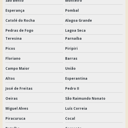
São Bento
Monteiro
Esperança
Pombal
Catolé do Rocha
Alagoa Grande
Pedras de Fogo
Lagoa Seca
Teresina
Parnaíba
Picos
Piripiri
Floriano
Barras
Campo Maior
União
Altos
Esperantina
José de Freitas
Pedro II
Oeiras
São Raimundo Nonato
Miguel Alves
Luís Correia
Piracuruca
Cocal