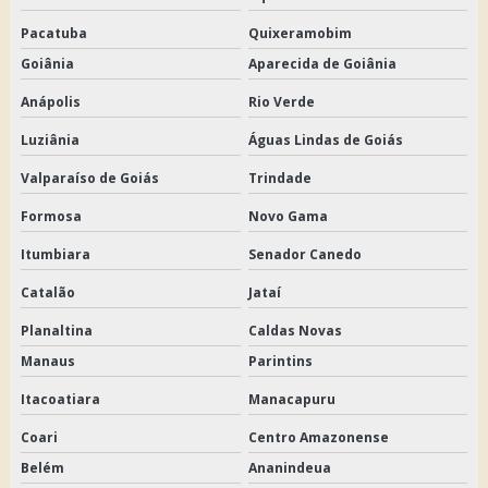
Pacatuba
Quixeramobim
Goiânia
Aparecida de Goiânia
Anápolis
Rio Verde
Luziânia
Águas Lindas de Goiás
Valparaíso de Goiás
Trindade
Formosa
Novo Gama
Itumbiara
Senador Canedo
Catalão
Jataí
Planaltina
Caldas Novas
Manaus
Parintins
Itacoatiara
Manacapuru
Coari
Centro Amazonense
Belém
Ananindeua