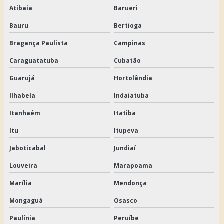
Atibaia
Barueri
Bauru
Bertioga
Bragança Paulista
Campinas
Caraguatatuba
Cubatão
Guarujá
Hortolândia
Ilhabela
Indaiatuba
Itanhaém
Itatiba
Itu
Itupeva
Jaboticabal
Jundiaí
Louveira
Marapoama
Marília
Mendonça
Mongaguá
Osasco
Paulínia
Peruíbe