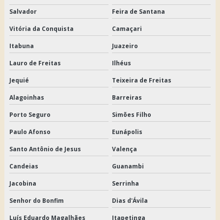
Salvador
Feira de Santana
Vitória da Conquista
Camaçari
Itabuna
Juazeiro
Lauro de Freitas
Ilhéus
Jequié
Teixeira de Freitas
Alagoinhas
Barreiras
Porto Seguro
Simões Filho
Paulo Afonso
Eunápolis
Santo Antônio de Jesus
Valença
Candeias
Guanambi
Jacobina
Serrinha
Senhor do Bonfim
Dias d'Ávila
Luís Eduardo Magalhães
Itapetinga