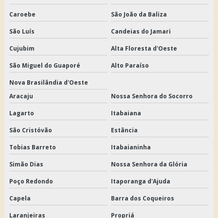
Caroebe
São João da Baliza
São Luís
Candeias do Jamari
Cujubim
Alta Floresta d'Oeste
São Miguel do Guaporé
Alto Paraíso
Nova Brasilândia d'Oeste
Aracaju
Nossa Senhora do Socorro
Lagarto
Itabaiana
São Cristóvão
Estância
Tobias Barreto
Itabaianinha
Simão Dias
Nossa Senhora da Glória
Poço Redondo
Itaporanga d'Ajuda
Capela
Barra dos Coqueiros
Laranjeiras
Propriá