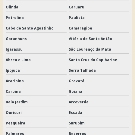
Olinda
Caruaru
Petrolina
Paulista
Cabo de Santo Agostinho
Camaragibe
Garanhuns
Vitória de Santo Antão
Igarassu
São Lourenço da Mata
Abreu e Lima
Santa Cruz do Capibaribe
Ipojuca
Serra Talhada
Araripina
Gravatá
Carpina
Goiana
Belo Jardim
Arcoverde
Ouricuri
Escada
Pesqueira
Surubim
Palmares
Bezerros