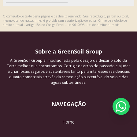
O conteúdo do texto desta página é de direito reservado. Sua reprodução, parcial ou total,
mesmo citando nossos links, é proibida sem a autorização do autor. Crime de violação de
direito autoral – artigo 184 do Código Penal –
Lei 9610/98 - Lei de direitos autorais
.
Sobre a GreenSoil Group
A GreenSoil Group é impulsionada pelo desejo de deixar o solo da
Terra melhor que encontramos. Corrigir os erros do passado e ajudar
a criar locais seguros e sustentáveis tanto para interesses residenciais
quanto comerciais através da remediação sustentável do solo e das
águas subterrâneas.
NAVEGAÇÃO
Home