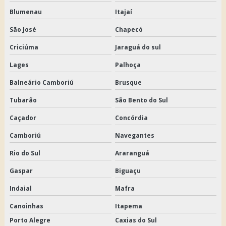
Blumenau
Itajaí
São José
Chapecó
Criciúma
Jaraguá do sul
Lages
Palhoça
Balneário Camboriú
Brusque
Tubarão
São Bento do Sul
Caçador
Concórdia
Camboriú
Navegantes
Rio do Sul
Araranguá
Gaspar
Biguaçu
Indaial
Mafra
Canoinhas
Itapema
Porto Alegre
Caxias do Sul