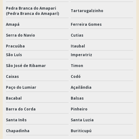
Pedra Branca do Amapari
Tartarugalzinho
(Pedra Branca do Amaparí)
Amapá
Ferreira Gomes
Serra do Navio
Cutias
Pracuúba
Itaubal
São Luís
Imperatriz
São José de Ribamar
Timon
Caixas
Codó
Paço do Lumiar
Açailândia
Bacabal
Balsas
Barra do Corda
Pinheiro
Santa Inês
Santa Luzia
Chapadinha
Buriticupú