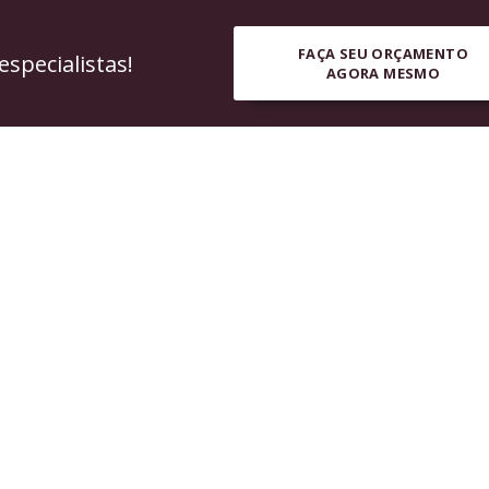
FAÇA SEU ORÇAMENTO
specialistas!
AGORA MESMO